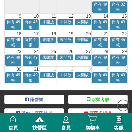
尚有 49
尚有 32
帳
帳
9
10
11
12
13
14
15
尚有 49
尚有 46
未開放
未開放
未開放
尚有 49
尚有 43
帳
帳
帳
帳
16
17
18
19
20
21
22
尚有 49
尚有 49
未開放
未開放
未開放
尚有 49
尚有 45
帳
帳
帳
帳
23
24
25
26
27
28
29
尚有 49
尚有 49
未開放
未開放
未開放
尚有 49
尚有 49
帳
帳
帳
帳
30
31
1
2
3
4
5
尚有 49
尚有 49
未開放
未開放
未開放
尚有 49
尚有 49
帳
帳
帳
帳
露營樂
聯繫客服
帶你去露營社團
露營樂頻道
首頁
找營區
會員
購物車
客服
服務條款
隱私說明
加入合作
營區稅籍登記