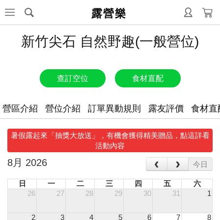
露營樂
新竹尖石 自然野趣(一般營位)
查訂空位
食材直配
營區介紹
營位介紹
訂單異動規則
露友評價
食材直
暑假露起來「抽獎大放送」，有機會獲得精美贈品，點這詳看
活動內容
‹
›
8月 2026
今日
日
一
二
三
四
五
六
26
27
28
29
30
31
1
2
3
4
5
6
7
8