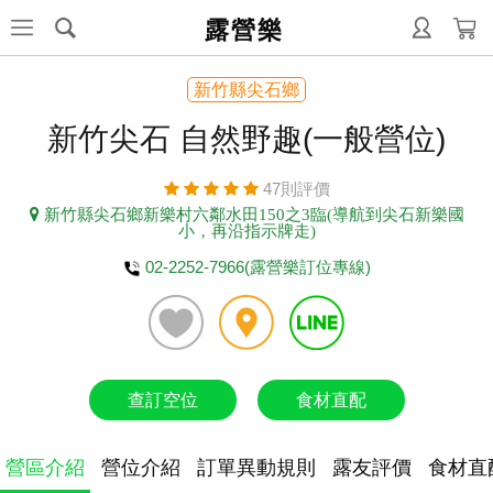
露營樂
新竹縣尖石鄉
新竹尖石 自然野趣(一般營位)
47則評價
新竹縣尖石鄉新樂村六鄰水田150之3臨(導航到尖石新樂國
小，再沿指示牌走)
02-2252-7966(露營樂訂位專線)
查訂空位
食材直配
營區介紹
營位介紹
訂單異動規則
露友評價
食材直