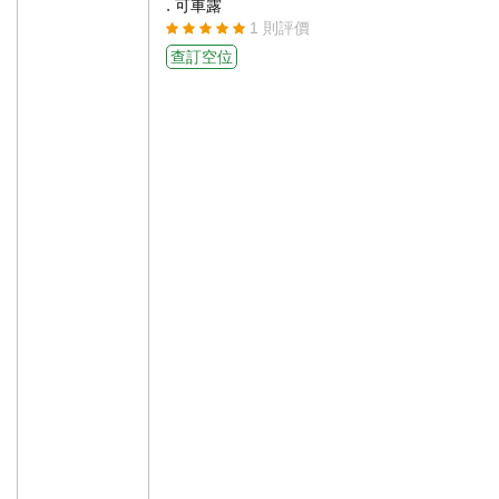
.
可車露
1 則評價
查訂空位