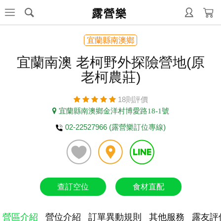
露營樂
宜蘭縣南澳鄉
宜蘭南澳 老柯野外探險營地(原
老柯農莊)
18則評價
宜蘭縣南澳鄉金洋村博愛路18-1號
02-22527966 (露營樂訂位專線)
查訂空位
食材直配
營區介紹
營位介紹
訂單異動規則
其他服務
露友評