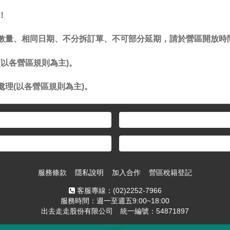
！
同數量、相同日期、不分拆訂單、不可部分延期，請於營區開放時
(以各營區規則為主)。
理(以各營區規則為主)。
服務條款
隱私說明
加入合作
營區稅籍登記
客服專線：
(02)2252-7966
服務時間：週一至週五9:00~18:00
出去走走股份有限公司 統一編號：54871897