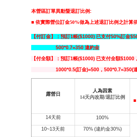
本營區訂單異動暨退訂比例:
■ 依實際營位訂金50%做為上述退訂比例之計算
【付訂金】：預訂1帳($1000) 已支付50%訂金$
5
00*0.7=350 違約金
【付全額】
：預訂1帳($1000) 已支付全額$1000
1000*0.5(訂金)=500，500*0.7=350
人為因素
露營日
14
天內
改期/
退訂比例
■
14天前
100%
10~13天前
70% (違約金30%)