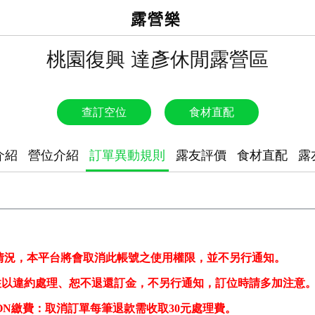
露營樂
桃園復興 達彥休閒露營區
查訂空位
食材直配
介紹
營位介紹
訂單異動規則
露友評價
食材直配
露
情況，本平台將會取消此帳號之使用權限，並不另行通知。
住以違約處理、恕不退還訂金，不另行通知，
訂位時請多加注意
BON繳費：
取消訂單每筆退款需收取30元
處理費。