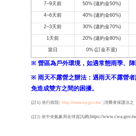
7~9天前
50%
(違約金50%)
4~6天前
40%
(違約金60%)
2~3天前
30%
(違約金70%)
1天前
20%
(違約金80%)
當日
0%
(訂金不退)
※
營區為戶外環境，如遇常態雨季、陣
※
雨天不露營之辦法：遇雨天不露營者
免造成雙方之間的困擾。
(註1) 依行政院
(
http://www.ey.gov.tw/
)
消費者保護法之
https://www.cwa.gov.t
(註2) 依中央氣象局全球資訊網(