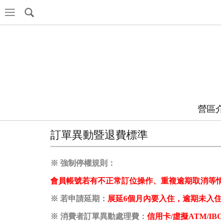
營區
訂單異動暨退費標準
※ 強制停權規則：
會員帳號若有不正常訂位操作、重複逾期取消等
※ 若申請延期：
展延
6個月
內要入住，逾期未入
※ 消費者訂單異動
處理
費：
信用卡/虛擬ATM/I