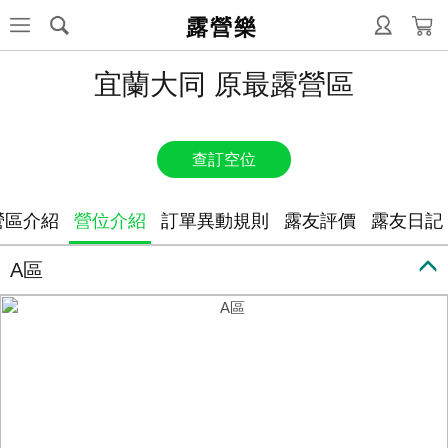
露營樂
宜蘭大同 原最露營區
查訂空位
營區介紹
營位介紹
訂單異動規則
露友評價
露友日記
A區