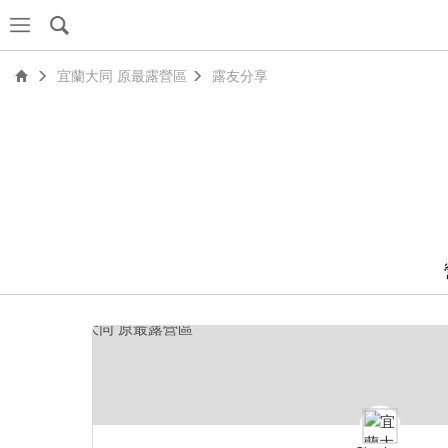
宜蘭大同 原最露營區
露友分享