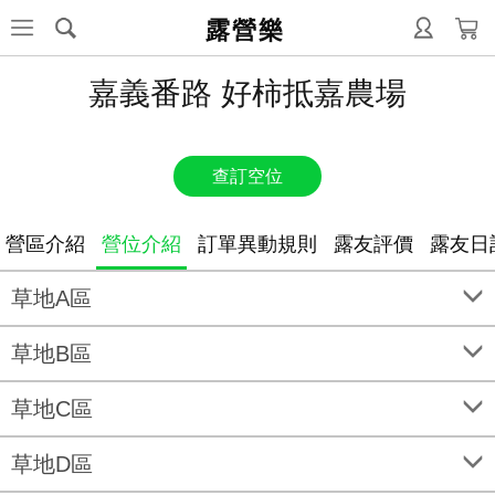
露營樂
嘉義番路 好柿抵嘉農場
查訂空位
營區介紹
營位介紹
訂單異動規則
露友評價
露友日
草地A區
草地B區
草地C區
草地D區