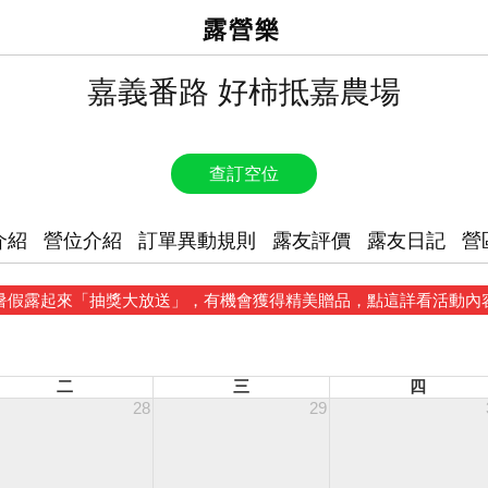
露營樂
嘉義番路 好柿抵嘉農場
查訂空位
介紹
營位介紹
訂單異動規則
露友評價
露友日記
營
暑假露起來「抽獎大放送」，有機會獲得精美贈品，點這詳看活動內
二
三
四
28
29