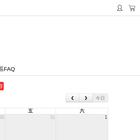
區FAQ
容
‹
›
今日
五
六
30
31
1