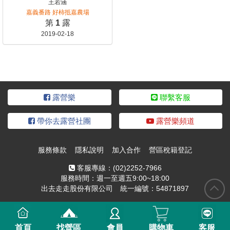
王若涵
嘉義番路 好柿抵嘉農場
第
1
露
2019-02-18
露營樂
聯繫客服
帶你去露營社團
露營樂頻道
服務條款
隱私說明
加入合作
營區稅籍登記
客服專線：
(02)2252-7966
服務時間：週一至週五9:00~18:00
出去走走股份有限公司 統一編號：54871897
首頁
找營區
會員
購物車
客服