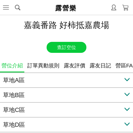
露營樂
嘉義番路 好柿抵嘉農場
查訂空位
營位介紹
訂單異動規則
露友評價
露友日記
營區FA
草地A區
草地B區
草地C區
草地D區