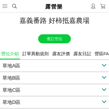
露營樂
嘉義番路 好柿抵嘉農場
查訂空位
營位介紹
訂單異動規則
露友評價
露友日記
營區FA
草地A區
草地B區
草地C區
草地D區