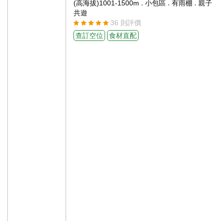
.
.
.
(高海拔)1001-1500m
小包區
有雨棚
親子
共遊
36 則評價
查訂空位
食材直配