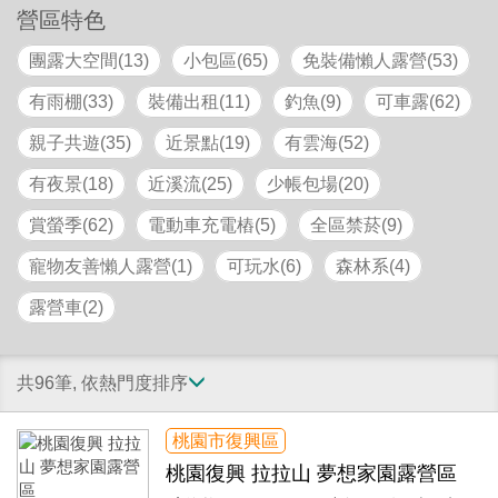
營區特色
團露大空間(13)
小包區(65)
免裝備懶人露營(53)
有雨棚(33)
裝備出租(11)
釣魚(9)
可車露(62)
親子共遊(35)
近景點(19)
有雲海(52)
有夜景(18)
近溪流(25)
少帳包場(20)
賞螢季(62)
電動車充電樁(5)
全區禁菸(9)
寵物友善懶人露營(1)
可玩水(6)
森林系(4)
露營車(2)
共96筆, 依熱門度排序
桃園市復興區
桃園復興 拉拉山 夢想家園露營區