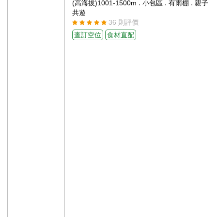
.
.
.
(高海拔)1001-1500m
小包區
有雨棚
親子
共遊
36 則評價
查訂空位
食材直配