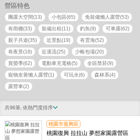
營區特色
團露大空間(13)
小包區(65)
免裝備懶人露營(53)
有雨棚(33)
裝備出租(11)
釣魚(9)
可車露(62)
親子共遊(35)
近景點(19)
有雲海(52)
有夜景(18)
近溪流(25)
少帳包場(20)
賞螢季(62)
電動車充電樁(5)
全區禁菸(9)
寵物友善懶人露營(1)
可玩水(6)
森林系(4)
露營車(2)
共96筆, 依熱門度排序
桃園市復興區
桃園復興 拉拉山 夢想家園露營區