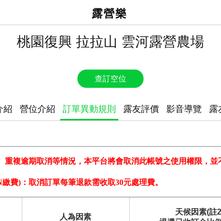
露營樂
桃園復興 拉拉山 雲河露營農場
查訂空位
介紹
營位介紹
訂單異動規則
露友評價
影音導覽
露
、重複逾期取消等情況，本平台將會取消此帳號之使用權限，並
N繳費)：
取消訂單每筆退款需收取30元
處理費。
天候因素(註2
人為因素