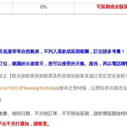
可延期或全額
0%
。
風及低溫等等自然氣候，不列入退款或延期範圍，訂位請多考量！
行訂位，建議於出遊當天，您可以接受的天氣、路況，再以電話聯
法之【觀光旅館業與旅館業及民宿個別旅客直接訂房定型化契範
ov.tw/V8/C/P/Warning/W26.html
)
發布之警特報，以營區所在縣市
！
數量、相同日期、不分拆訂單、不可部份延期，請於營區開放時
平台不另行通知，請留意。