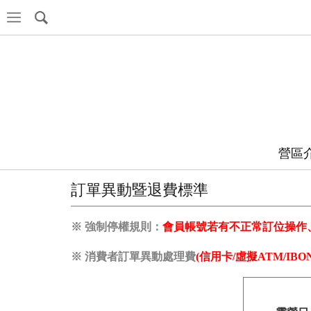
營區
訂單異動暨退費標準
※ 強制停權規則：
會員帳號若有不正常訂位操作
※ 消費者訂單異動
處理
費
(
信用卡/虛擬ATM/IBO