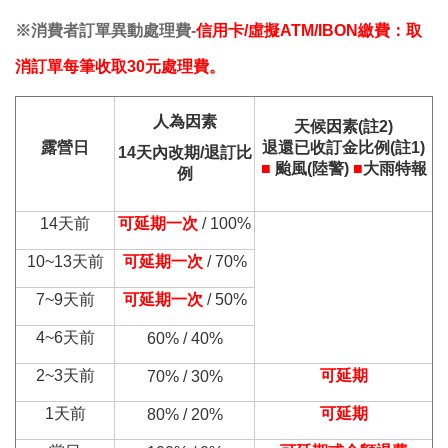
※消費者訂單異動處理費-
信用卡/虛擬ATM/IBON繳費：取
消訂單每筆收取30元處理費。
人為因素
天候因素(註2)
露營日
退還已收訂金比例(註1)
14天內改期/退訂比
■
颱風
(陸警)
■
大雨特報
例
14天前
可延期一次
/ 100%
10~13天前
可延期一次
/
70%
7~9天前
可延期一次
/
50%
4~6天前
60% / 40%
2~3天前
可延期
70% / 30%
1天前
可延期
80% / 20%