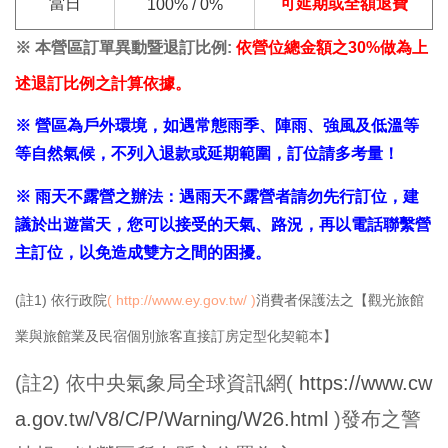
當日
可延期或全額退費
100% / 0%
※ 本營區訂單異動暨退訂比例:
依營位總金額之30%做為上
述退訂比例之計算依據。
※ 營區為戶外環境，如遇常態雨季、陣雨、強風及低溫等
等自然氣候，不列入退款或延期範圍，訂位請多考量！
※ 雨天不露營之辦法：遇雨天不露營者請勿先行訂位，建
議於出遊當天，您可以接受的天氣、路況，再以電話聯繫營
主訂位，以免造成雙方之間的困擾。
(註1) 依行政院
(
http://www.ey.gov.tw/
)
消費者保護法之【觀光旅館
業與旅館業及民宿個別旅客直接訂房定型化契範本】
(註2) 依中央氣象局全球資訊網(
https://www.cw
a.gov.tw/V8/C/P/Warning/W26.html
)發布之警