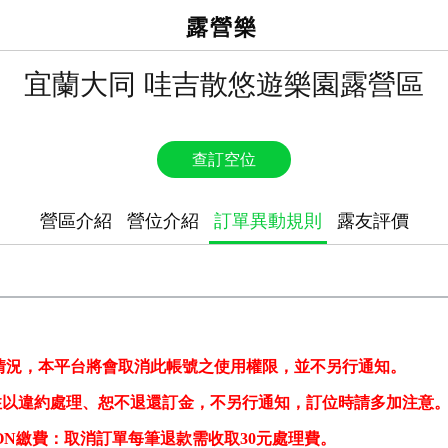
露營樂
宜蘭大同 哇吉散悠遊樂園露營區
查訂空位
營區介紹
營位介紹
訂單異動規則
露友評價
情況，本平台將會取消此帳號之使用權限，並不另行通知。
住以違約處理、恕不退還訂金，不另行通知，
訂位時請多加注意
BON繳費：
取消訂單每筆退款需收取30元
處理費。