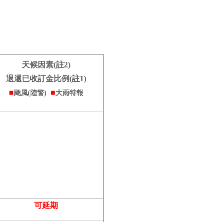
天候因素(註2)
退還已收訂金比例(註1)
■
■
颱風
(陸警)
大雨特報
可延期