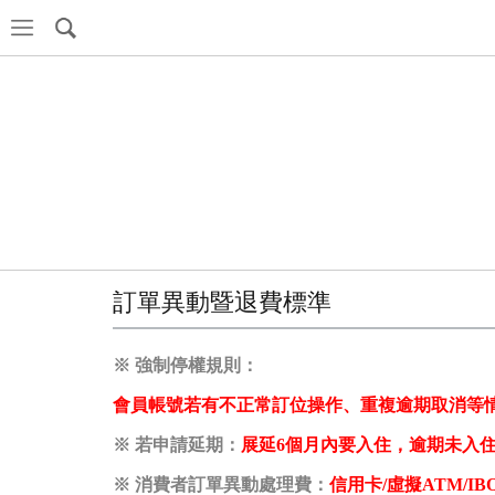
訂單異動暨退費標準
※ 強制停權規則：
會員帳號若有不正常訂位操作、重複逾期取消等
※ 若申請延期：
展延
6個月
內要入住，逾期未入
※ 消費者訂單異動
處理
費：
信用卡/虛擬ATM/I