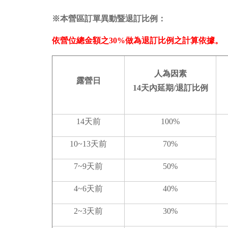
※本營區訂單異動暨退訂比例：
依營位總金額之30%做為退訂比例之計算依據。
人為因素
露營日
14
天內延期/退訂比例
14天前
100%
10~13天前
70%
7~9天前
50%
4~6天前
40%
2~3天前
30%