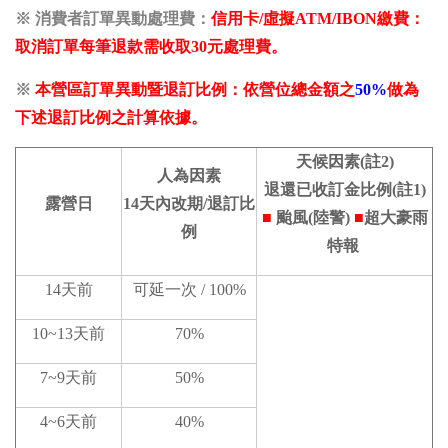
※ 消費者訂單異動
處理
費：
信用卡/虛擬ATM/IBON繳費：
取消訂單每筆退款需收取30元
處理費。
※
本營區訂單異動暨退訂比例：
依營位總金額之
50%
做為
下述退訂比例之計算依據。
天候因素(註2)
人為因素
退還已收訂金比例(註1)
露營日
14天內改期
/退訂比
■
颱風
(陸警)
■
超大豪雨
例
特報
14天前
可延一次 /
100%
10~13天前
70%
7~9天前
50%
4~6天前
40%