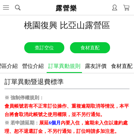
露營樂
桃園復興 比亞山露營區
查訂空位
食材直配
營區介紹
營位介紹
訂單異動規則
露友評價
食材直配
訂單異動暨退費標準
※ 強制停權規則：
會員帳號若有不正常訂位操作、重複逾期取消等情況，本平
台將會取消此帳號之使用權限，並不另行通知。
※ 若申請延期：
展延
6個月
內要入住，逾期未入住以違約處
理、恕不退還訂金，不另行通知，
訂位時請多加注意。