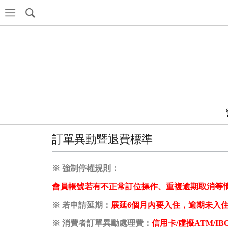
訂單異動暨退費標準
※ 強制停權規則：
會員帳號若有不正常訂位操作、重複逾期取消等
※ 若申請延期：
展延
6個月
內要入住，逾期未入
※ 消費者訂單異動
處理
費：
信用卡/虛擬ATM/I