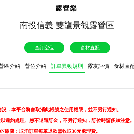
露營樂
南投信義 雙龍景觀露營區
查訂空位
食材直配
營區介紹
營位介紹
訂單異動規則
露友評價
食材直
情況，本平台將會取消此帳號之使用權限，並不另行通知。
住以違約處理、恕不退還訂金，不另行通知，
訂位時請多加注意
BON繳費：
取消訂單每筆退款需收取30元
處理費。