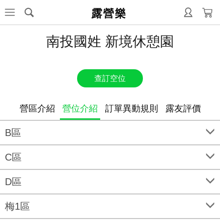
露營樂
南投國姓 新境休憩園
查訂空位
營區介紹
營位介紹
訂單異動規則
露友評價
B區
C區
D區
梅1區