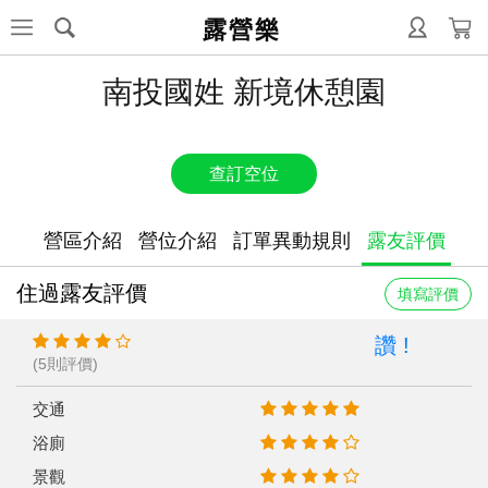
露營樂
南投國姓 新境休憩園
查訂空位
營區介紹
營位介紹
訂單異動規則
露友評價
住過露友評價
填寫評價
讚 !
(5則評價)
交通
浴廁
景觀