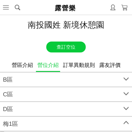
露營樂
南投國姓 新境休憩園
查訂空位
營區介紹
營位介紹
訂單異動規則
露友評價
B區
C區
D區
梅1區