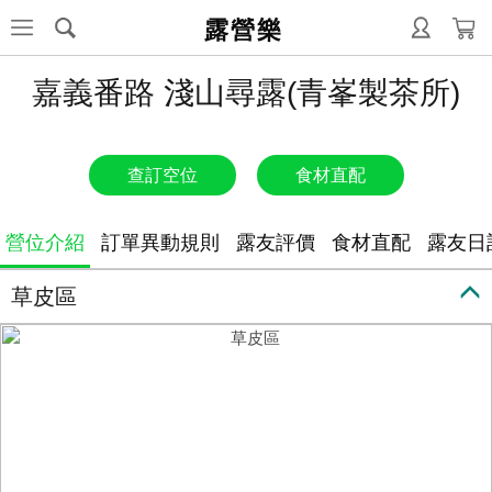
露營樂
嘉義番路 淺山尋露(青峯製茶所)
查訂空位
食材直配
營位介紹
訂單異動規則
露友評價
食材直配
露友日
草皮區