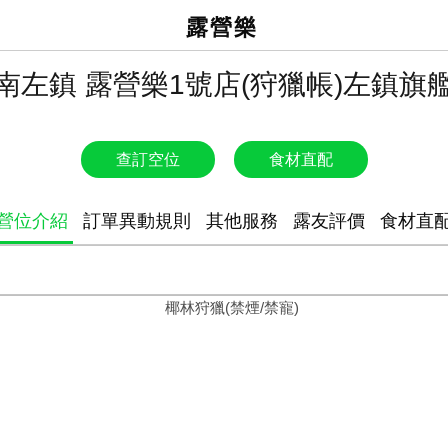
露營樂
南左鎮 露營樂1號店(狩獵帳)左鎮旗
查訂空位
食材直配
營位介紹
訂單異動規則
其他服務
露友評價
食材直