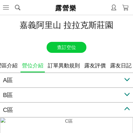
露營樂
嘉義阿里山 拉拉克斯莊園
查訂空位
營區介紹
營位介紹
訂單異動規則
露友評價
露友日記
A區
B區
C區