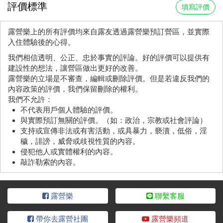
評價標準
填寫評價
露營樂上的所有評價均來自露友透過露營樂預訂營區，並實際
入住體驗後的心得。
我們相信透明、公正、忠於事實的評論。好的評價可以提供有
建設性的想法，讓營區做出更好的改善。
露營樂的立場是不審查，編輯或刪除評價。但是若違反我們的
內容政策的評價，我們保留刪除的權利。
我們不允許：
不代表用戶個人體驗的評價。
與實際預訂無關的評價。（如：政治，宗教或社會評論）
支持或宣傳非法或有害活動，或具暴力，褻瀆，低俗，淫
穢，誹謗，威脅或歧視性質的內容。
侵犯他人或實體權利的內容。
敲詐勒索的內容。
露營樂
聯繫客服
帶你去露營社團
露營樂頻道