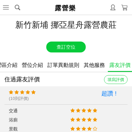
露營樂
新竹新埔 挪亞星舟露營農莊
查訂空位
營區介紹
營位介紹
訂單異動規則
其他服務
露友評價
住過露友評價
填寫評價
超讚 !
(10則評價)
交通
浴廁
景觀