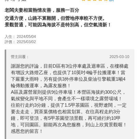
老闆夫妻相當熱情友善，服務一百分
交通方便，山路不算難開，但營地停車較不方便。
景觀普通，可能因為海拔不是特別高，但空氣清新！
入住： 2024/05/04
評價： 2025/03/02
營主回覆：
2025-03-10
謝謝您的評論，目前D區有3位停車處及迴車區，在樓梯處
有增設大路燈乙座，也提供了10英吋4輪手拉搬運車！當
下嚴重大雨時，另有提供3外停車位及柴油引擎載重1噸4
輪傳動搬運車，為露友服務！
A區及露營屋則提供9位停車場！本營區海拔約300公尺，
氣候變化與平地不同，會產生不一樣環境之露營場域！
往前行走約3分鐘，提供了1.5甲茶園區，視野遼闊，一定
要去走走，買茶葉價格也相當划算。在往高程走約3分
鐘，即可登頂，有5甲茶園登頂景觀，再可繞行約10甲
地，可回園區。願能再次為您服務，到山上欣賞景觀喔！
感恩您的留言！