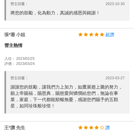
營主回覆：
2023-10-30
將您的鼓勵，化為動力，真誠的感恩與銘謝！
張*珊 小姐
超讚
營主熱情
入住： 2023/02/25
評價： 2023/03/24
營主回覆：
2023-03-27
謝謝您的鼓勵，讓我們力上加力，如鷹展翅上騰的努力，
願上帝賜福，賜恩典，賜慈愛與憐憫給您們，無論在事
業，家庭，下一代都能順暢無憂，感謝您們賜予的五顆
星，如同珍珠般珍惜！
王*讚 先生
讚