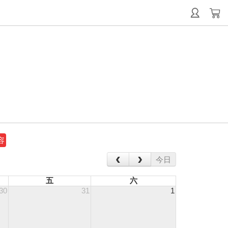
容
‹
›
今日
五
六
30
31
1