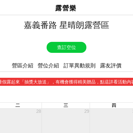
露營樂
嘉義番路 星晴朗露營區
查訂空位
營區介紹
營位介紹
訂單異動規則
露友評價
暑假露起來「抽獎大放送」，有機會獲得精美贈品，點這詳看活動內
二
三
四
28
29