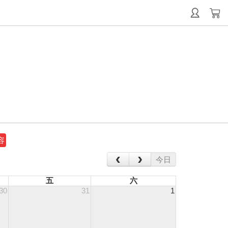
容
‹
›
今日
五
六
30
31
1