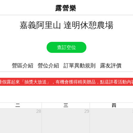
露營樂
嘉義阿里山 達明休憩農場
查訂空位
營區介紹
營位介紹
訂單異動規則
露友評價
暑假露起來「抽獎大放送」，有機會獲得精美贈品，點這詳看活動內
二
三
四
28
29