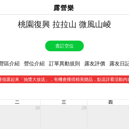
露營樂
桃園復興 拉拉山 微風山崚
查訂空位
營區介紹
營位介紹
訂單異動規則
露友評價
露友日
暑假露起來「抽獎大放送」，有機會獲得精美贈品，點這詳看活動內
二
三
四
28
29