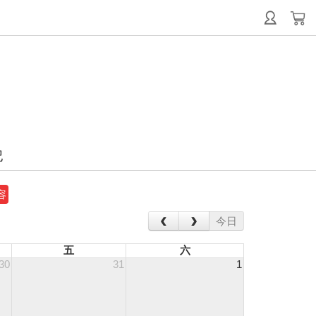
記
容
‹
›
今日
五
六
30
31
1