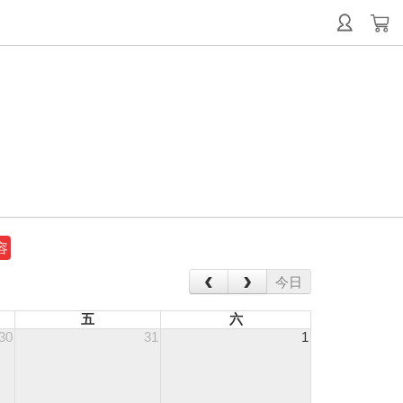
容
‹
›
今日
五
六
30
31
1