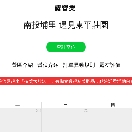
露營樂
南投埔里 遇見東平莊園
查訂空位
營區介紹
營位介紹
訂單異動規則
露友評價
暑假露起來「抽獎大放送」，有機會獲得精美贈品，點這詳看活動內
二
三
四
28
29