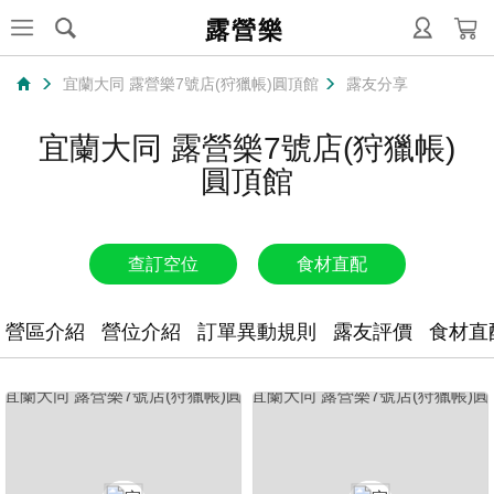
露營樂
宜蘭大同 露營樂7號店(狩獵帳)圓頂館
露友分享
宜蘭大同 露營樂7號店(狩獵帳)
圓頂館
查訂空位
食材直配
營區介紹
營位介紹
訂單異動規則
露友評價
食材直