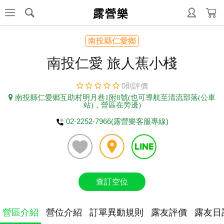
露營樂
南投縣仁愛鄉
南投仁愛 旅人蕉小棧
0則評價
南投縣仁愛鄉互助村明月巷1附8號(也可導航至清流部落(公車
站)，營區在旁邊)
02-2252-7966(露營樂客服專線)
查訂空位
營區介紹
營位介紹
訂單異動規則
露友評價
露友日