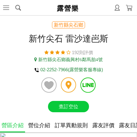
露營樂
新竹縣尖石鄉
新竹尖石 雷沙達岜斯
192則評價
新竹縣尖石鄉義興村6鄰馬胎4號
02-2252-7966(露營樂客服專線)
查訂空位
營區介紹
營位介紹
訂單異動規則
露友評價
露友日