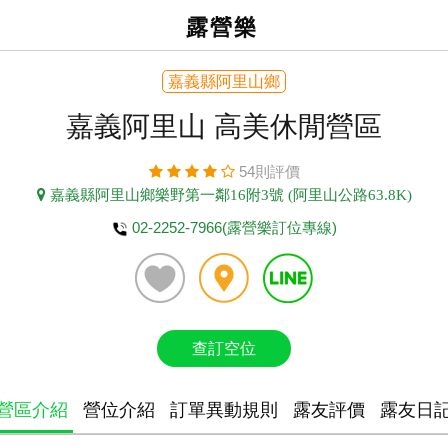
露營樂
嘉義縣阿里山鄉
嘉義阿里山 高美休閒營區
54則評價
嘉義縣阿里山鄉樂野第一鄰16附3號 (阿里山公路63.8K)
02-2252-7966(露營樂訂位專線)
查訂空位
營區介紹
營位介紹
訂單異動規則
露友評價
露友日