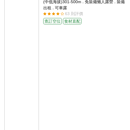
.
.
(中低海拔)301-500m
免裝備懶人露營
裝備
.
出租
可車露
63 則評價
查訂空位
食材直配