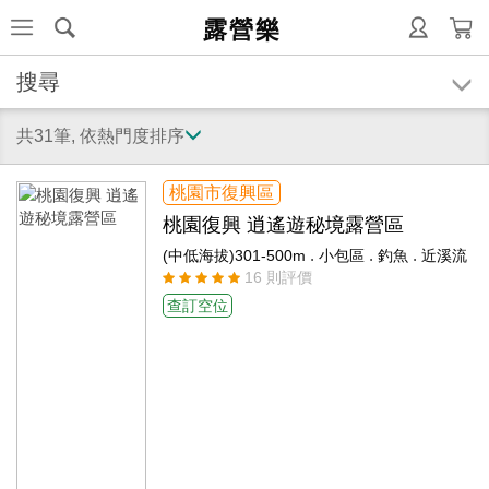
露營樂
搜尋
共31筆, 依熱門度排序
桃園市復興區
桃園復興 逍遙遊秘境露營區
.
.
.
(中低海拔)301-500m
小包區
釣魚
近溪流
16 則評價
查訂空位