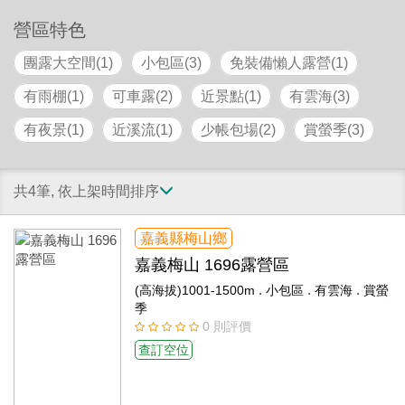
營區特色
團露大空間(1)
小包區(3)
免裝備懶人露營(1)
有雨棚(1)
可車露(2)
近景點(1)
有雲海(3)
有夜景(1)
近溪流(1)
少帳包場(2)
賞螢季(3)
共4筆, 依上架時間排序
嘉義縣梅山鄉
嘉義梅山 1696露營區
.
.
.
(高海拔)1001-1500m
小包區
有雲海
賞螢
季
0 則評價
查訂空位