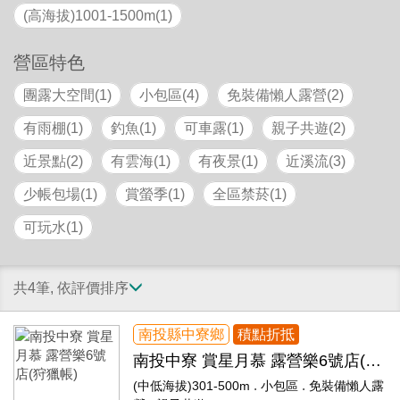
(高海拔)1001-1500m(1)
營區特色
團露大空間(1)
小包區(4)
免裝備懶人露營(2)
有雨棚(1)
釣魚(1)
可車露(1)
親子共遊(2)
近景點(2)
有雲海(1)
有夜景(1)
近溪流(3)
少帳包場(1)
賞螢季(1)
全區禁菸(1)
可玩水(1)
共4筆, 依評價排序
南投縣中寮鄉
積點折抵
南投中寮 賞星月慕 露營樂6號店(狩
獵帳)
.
.
(中低海拔)301-500m
小包區
免裝備懶人露