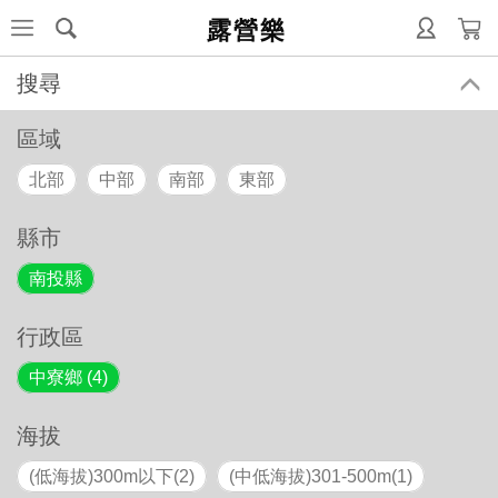
露營樂
搜尋
區域
北部
中部
南部
東部
縣市
南投縣
行政區
中寮鄉 (4)
海拔
(低海拔)300m以下(2)
(中低海拔)301-500m(1)