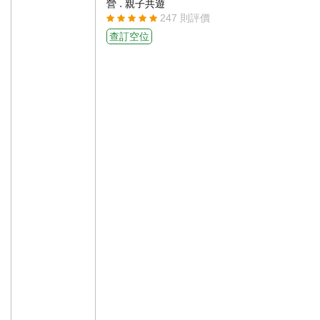
.
營
親子共遊
247 則評價
查訂空位