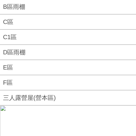
B區雨棚
C區
C1區
D區雨棚
E區
F區
三人露營屋(營本區)