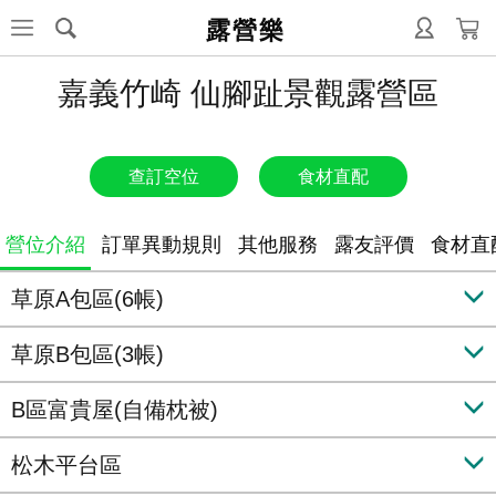
露營樂
嘉義竹崎 仙腳趾景觀露營區
查訂空位
食材直配
營位介紹
訂單異動規則
其他服務
露友評價
食材直
草原A包區(6帳)
草原B包區(3帳)
B區富貴屋(自備枕被)
松木平台區