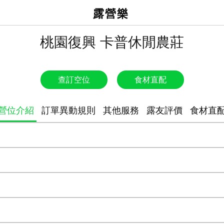
露營樂
桃園復興 卡普休閒農莊
查訂空位
食材直配
營位介紹
訂單異動規則
其他服務
露友評價
食材直