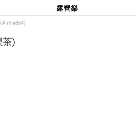
露營樂
露 (青峯製茶)
製茶)