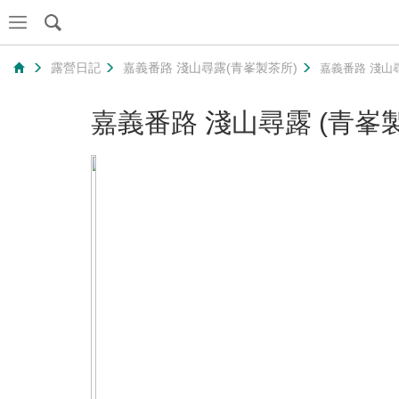
露營日記
嘉義番路 淺山尋露(青峯製茶所)
嘉義番路 淺山尋
嘉義番路 淺山尋露 (青峯