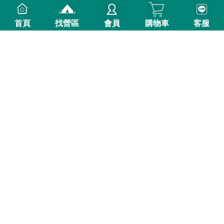
首頁
找營區
會員
購物車
客服
明星燒肉露營組(特選牛)4-6
人份(*不含烤肉用具)
$ 1,980
$