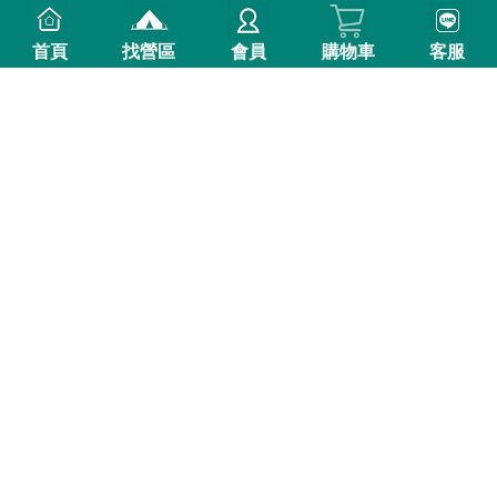
首頁
找營區
會員
購物車
客服
澎派海陸燒肉露營組( 10-15
人份)(*不含烤肉用具)**
加贈
和牛活動日期8/1~9/30(數量
$ 4,980
$
有限送完為止)