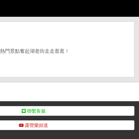
到熱門景點奮起湖老街走走逛逛！
聯繫客服
露營樂頻道