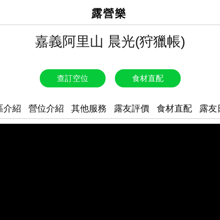
露營樂
嘉義阿里山 晨光(狩獵帳)
查訂空位
食材直配
區介紹
營位介紹
其他服務
露友評價
食材直配
露友